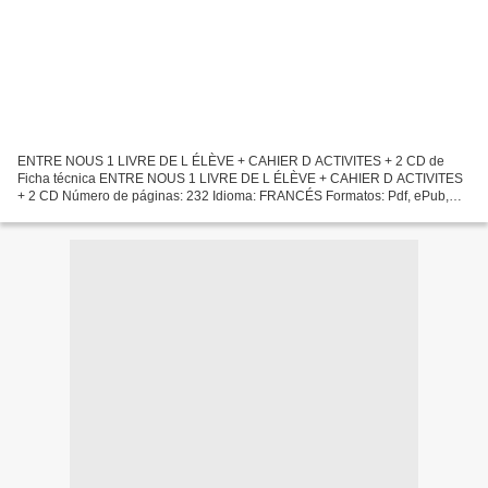
ENTRE NOUS 1 LIVRE DE L ÉLÈVE + CAHIER D ACTIVITES + 2 CD de
Ficha técnica ENTRE NOUS 1 LIVRE DE L ÉLÈVE + CAHIER D ACTIVITES
+ 2 CD Número de páginas: 232 Idioma: FRANCÉS Formatos: Pdf, ePub,
MOBI, FB2 ISBN: 9788484439189 Editorial: DIFUSION CENTRO DE...