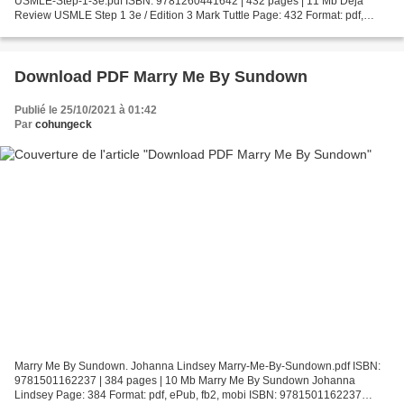
USMLE-Step-1-3e.pdf ISBN: 9781260441642 | 432 pages | 11 Mb Deja
Review USMLE Step 1 3e / Edition 3 Mark Tuttle Page: 432 Format: pdf,
ePub, fb2, mobi ISBN: 9781260441642 Publisher: McGraw-Hill...
Download PDF Marry Me By Sundown
Publié le 25/10/2021 à 01:42
Par
cohungeck
Marry Me By Sundown. Johanna Lindsey Marry-Me-By-Sundown.pdf ISBN:
9781501162237 | 384 pages | 10 Mb Marry Me By Sundown Johanna
Lindsey Page: 384 Format: pdf, ePub, fb2, mobi ISBN: 9781501162237