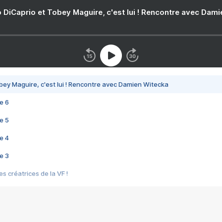
 DiCaprio et Tobey Maguire, c'est lui ! Rencontre avec Dam
bey Maguire, c'est lui ! Rencontre avec Damien Witecka
e 6
e 5
e 4
e 3
s créatrices de la VF !
e 2
e 1