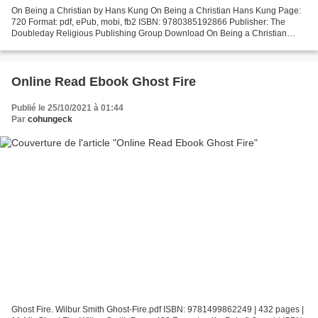
On Being a Christian by Hans Kung On Being a Christian Hans Kung Page:
720 Format: pdf, ePub, mobi, fb2 ISBN: 9780385192866 Publisher: The
Doubleday Religious Publishing Group Download On Being a Christian
Download e-books pdf for free On Being a Christian...
Online Read Ebook Ghost Fire
Publié le 25/10/2021 à 01:44
Par
cohungeck
Ghost Fire. Wilbur Smith Ghost-Fire.pdf ISBN: 9781499862249 | 432 pages |