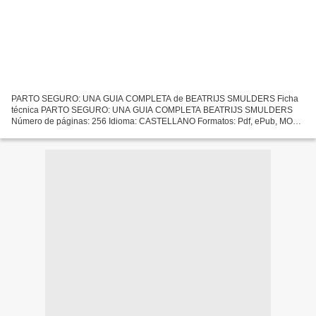
PARTO SEGURO: UNA GUIA COMPLETA de BEATRIJS SMULDERS Ficha
técnica PARTO SEGURO: UNA GUIA COMPLETA BEATRIJS SMULDERS
Número de páginas: 256 Idioma: CASTELLANO Formatos: Pdf, ePub, MOBI,
FB2 ISBN: 9788489778399 Editorial: MEDICI Año de edición: 2002
Descargar...