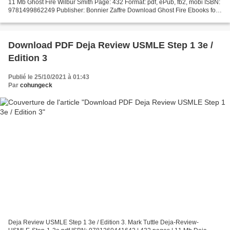
11 Mb Ghost Fire Wilbur Smith Page: 432 Format: pdf, ePub, fb2, mobi ISBN:
9781499862249 Publisher: Bonnier Zaffre Download Ghost Fire Ebooks for
free download pdf Ghost Fire 9781499862249...
Download PDF Deja Review USMLE Step 1 3e /
Edition 3
Publié le 25/10/2021 à 01:43
Par
cohungeck
Deja Review USMLE Step 1 3e / Edition 3. Mark Tuttle Deja-Review-