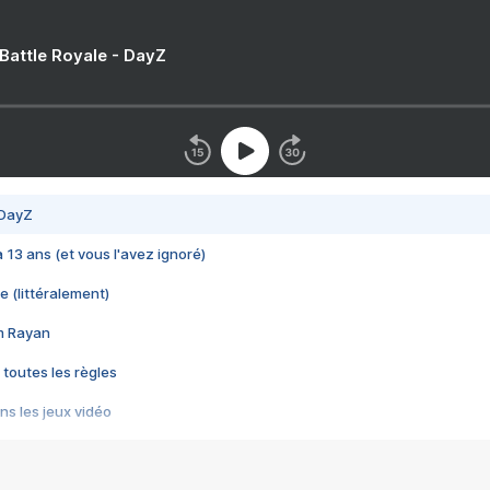
 Battle Royale - DayZ
 DayZ
 a 13 ans (et vous l'avez ignoré)
e (littéralement)
im Rayan
 toutes les règles
s les jeux vidéo
us choquant de Rockstar ? - Le scandale BULLY