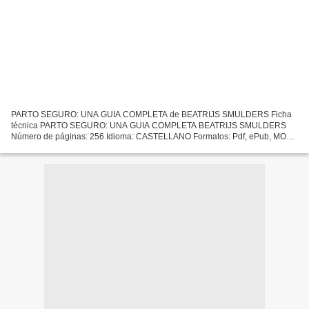
PARTO SEGURO: UNA GUIA COMPLETA de BEATRIJS SMULDERS Ficha
técnica PARTO SEGURO: UNA GUIA COMPLETA BEATRIJS SMULDERS
Número de páginas: 256 Idioma: CASTELLANO Formatos: Pdf, ePub, MOBI,
FB2 ISBN: 9788489778399 Editorial: MEDICI Año de edición: 2002
Descargar...