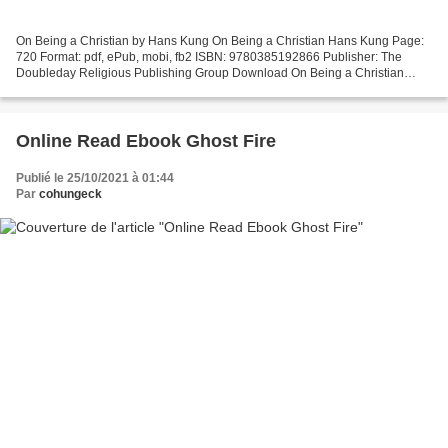
On Being a Christian by Hans Kung On Being a Christian Hans Kung Page:
720 Format: pdf, ePub, mobi, fb2 ISBN: 9780385192866 Publisher: The
Doubleday Religious Publishing Group Download On Being a Christian
Download e-books pdf for free On Being a Christian...
Online Read Ebook Ghost Fire
Publié le 25/10/2021 à 01:44
Par
cohungeck