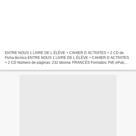
ENTRE NOUS 1 LIVRE DE L ÉLÈVE + CAHIER D ACTIVITES + 2 CD de
Ficha técnica ENTRE NOUS 1 LIVRE DE L ÉLÈVE + CAHIER D ACTIVITES
+ 2 CD Número de páginas: 232 Idioma: FRANCÉS Formatos: Pdf, ePub,
MOBI, FB2 ISBN: 9788484439189 Editorial: DIFUSION CENTRO DE...