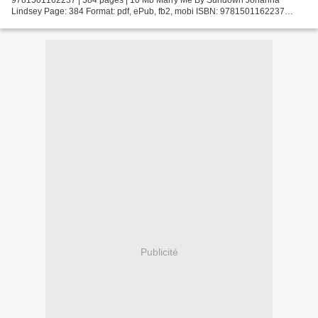
Lindsey Page: 384 Format: pdf, ePub, fb2, mobi ISBN: 9781501162237
Publisher: Gallery Books Download Marry Me By Sundown Ebook...
Publicité