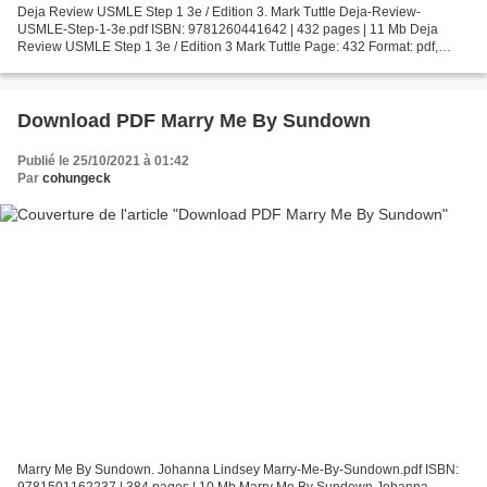
Deja Review USMLE Step 1 3e / Edition 3. Mark Tuttle Deja-Review-
USMLE-Step-1-3e.pdf ISBN: 9781260441642 | 432 pages | 11 Mb Deja
Review USMLE Step 1 3e / Edition 3 Mark Tuttle Page: 432 Format: pdf,
ePub, fb2, mobi ISBN: 9781260441642 Publisher: McGraw-Hill...
Download PDF Marry Me By Sundown
Publié le 25/10/2021 à 01:42
Par
cohungeck
Marry Me By Sundown. Johanna Lindsey Marry-Me-By-Sundown.pdf ISBN:
9781501162237 | 384 pages | 10 Mb Marry Me By Sundown Johanna