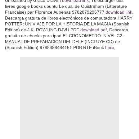
Unleashed by Grace Draven
download link
, Télécharger des
livres google books ubuntu Le quai de Ouistreham (Litterature
Francaise) par Florence Aubenas 9782879296777
download link
,
Descarga gratuita de libros electrónicos de computadora HARRY
POTTER: UN VIAJE POR LA HISTORIA DE LA MAGIA (Spanish
Edition) de J.K. ROWLING DJVU PDF
download pdf
, Descarga
gratuita de ebooks para ipad EL CRONOMETRO: NIVEL C2 :
MANUAL DE PREPARACION DEL DELE (INCLUYE CD) de
(Spanish Edition) 9788498484151 PDB RTF iBook
here
,