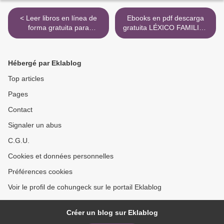
< Leer libros en línea de
Ebooks en pdf descarga
forma gratuita para
gratuita LÉXICO FAMILIAR
descargar ACTIVAR EL
de NATALIA GINZBURG
NERVIO VAGO de NAVAZ
(Literatura española)
HABIB (Literatura española)
9788426402950 >
Hébergé par Eklablog
FB2 9788416720804
Top articles
Pages
Contact
Signaler un abus
C.G.U.
Cookies et données personnelles
Préférences cookies
Voir le profil de cohungeck sur le portail Eklablog
Créer un blog sur Eklablog